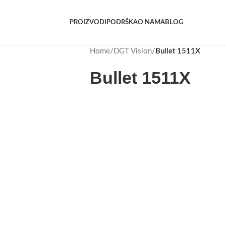
PROIZVODI
PODRŠKA
O NAMA
BLOG
Home
/
DGT Vision
/
Bullet 1511X
Bullet 1511X