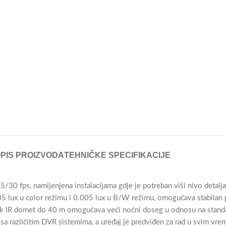
PIS PROIZVODA
TEHNIČKE SPECIFIKACIJE
0 fps, namijenjena instalacijama gdje je potreban viši nivo detalja
05 lux u color režimu i 0.005 lux u B/W režimu, omogućava stabilan 
 dok IR domet do 40 m omogućava veći noćni doseg u odnosu na stan
a različitim DVR sistemima, a uređaj je predviđen za rad u svim vr