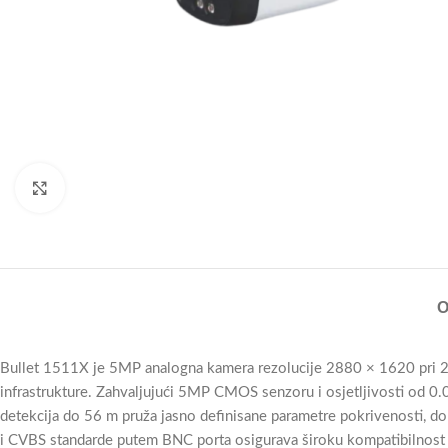
Click to enlarge
O
Bullet 1511X je 5MP analogna kamera rezolucije 2880 × 1620 pri 25/3
infrastrukture. Zahvaljujući 5MP CMOS senzoru i osjetljivosti od 0.
detekcija do 56 m pruža jasno definisane parametre pokrivenosti,
i CVBS standarde putem BNC porta osigurava široku kompatibilnost s