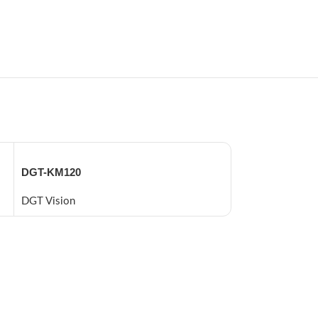
DGT-KM120
Dome 1241M
DGT Vision
DGT Vision