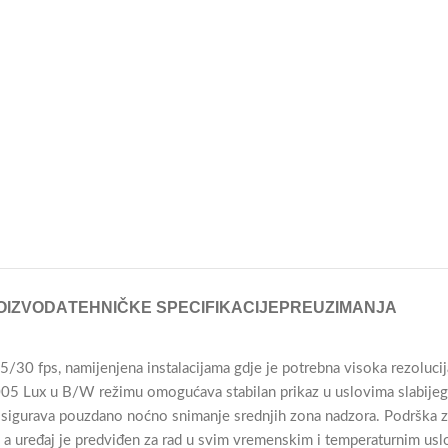
OIZVODA
TEHNIČKE SPECIFIKACIJE
PREUZIMANJA
0 fps, namijenjena instalacijama gdje je potrebna visoka rezolucija
05 Lux u B/W režimu omogućava stabilan prikaz u uslovima slabijeg 
 osigurava pouzdano noćno snimanje srednjih zona nadzora. Podrška
 a uređaj je predviđen za rad u svim vremenskim i temperaturnim usl