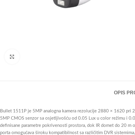
Click to enlarge
OPIS PR
Bullet 1511P je 5MP analogna kamera rezolucije 2880 × 1620 pri 25/3
5MP CMOS senzor sa osjetljivošću od 0.05 Lux u color režimu i 0.0
definisane parametre pokrivenosti prostora, dok IR domet do 20 m
porta omogućava široku kompatibilnost sa različitim DVR sistemima,