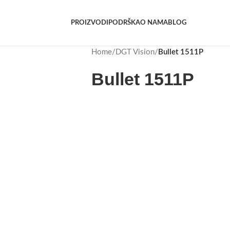
PROIZVODI
PODRŠKA
O NAMA
BLOG
Home
/
DGT Vision
/
Bullet 1511P
Bullet 1511P