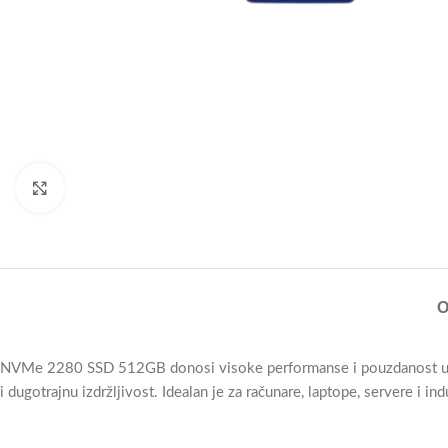
Click to enlarge
O
NVMe 2280 SSD 512GB donosi visoke performanse i pouzdanost u k
i dugotrajnu izdržljivost. Idealan je za računare, laptope, servere i ind