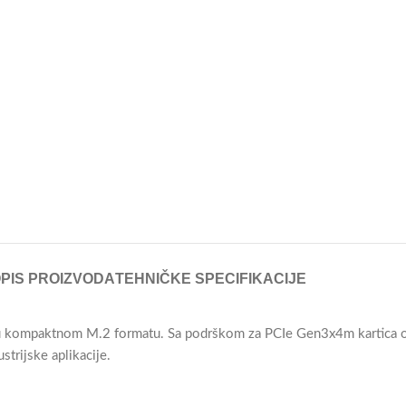
PIS PROIZVODA
TEHNIČKE SPECIFIKACIJE
ompaktnom M.2 formatu. Sa podrškom za PCIe Gen3x4m kartica omog
ustrijske aplikacije.