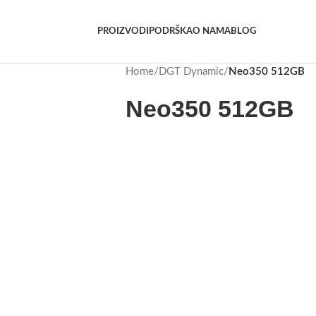
PROIZVODI
PODRŠKA
O NAMA
BLOG
Home
/
DGT Dynamic
/
Neo350 512GB
Neo350 512GB