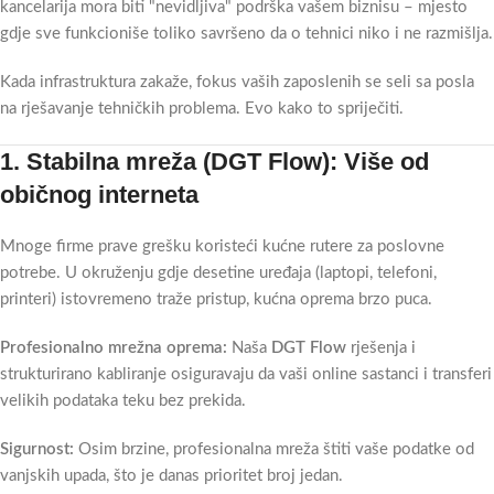
kancelarija mora biti "nevidljiva" podrška vašem biznisu – mjesto
gdje sve funkcioniše toliko savršeno da o tehnici niko i ne razmišlja.
Kada infrastruktura zakaže, fokus vaših zaposlenih se seli sa posla
na rješavanje tehničkih problema. Evo kako to spriječiti.
1. Stabilna mreža (DGT Flow): Više od
običnog interneta
Mnoge firme prave grešku koristeći kućne rutere za poslovne
potrebe. U okruženju gdje desetine uređaja (laptopi, telefoni,
printeri) istovremeno traže pristup, kućna oprema brzo puca.
Profesionalno mrežna oprema:
Naša
DGT Flow
rješenja i
strukturirano kabliranje osiguravaju da vaši online sastanci i transferi
velikih podataka teku bez prekida.
Sigurnost:
Osim brzine, profesionalna mreža štiti vaše podatke od
vanjskih upada, što je danas prioritet broj jedan.