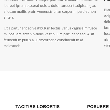
laoreet ipsum placerat odio a dolor torquent adipiscing ac
Bla
aliquam mollis proin venenatis ullamcorper imperdiet non
Adi
ante a.
rid
fac
Ut a parturient ad vestibulum lectus varius dignissim fusce
fus
mi posuere ante vivamus vestibulum parturient sed. A sit
nis
fermentum purus a ullamcorper a condimentum at
vive
malesuada.
TACITIRS LOBORTIS
POSUERE