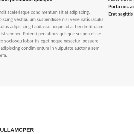
Porta nec a
ndit scelerisque condimentum sit at adipiscing.
Erat sagitti
piscing vestibulum suspendisse nisi vene natis iaculis
iculus adipis cing habitasse neque ad at hendrerit diam
ilisi semper. Potenti pen atibus quisque suspen disse
ce sociosqu lobor tis eget neque nascetur posuere
i adipiscing condim entum in vulputate auctor a sem
rra.
 ULLAMCPER