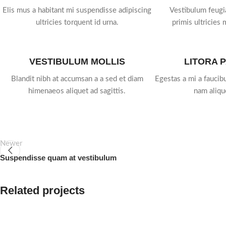
Elis mus a habitant mi suspendisse adipiscing
Vestibulum feugi
ultricies torquent id urna.
primis ultricies 
VESTIBULUM MOLLIS
LITORA 
Blandit nibh at accumsan a a sed et diam
Egestas a mi a fauci
himenaeos aliquet ad sagittis.
nam aliqu
Newer
Suspendisse quam at vestibulum
Related projects