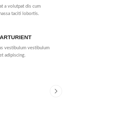
at a volutpat dis cum
massa taciti lobortis.
PARTURIENT
bus vestibulum vestibulum
et adipiscing.