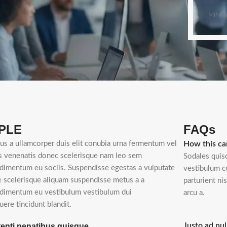
MINDS
PLE
FAQs
ius a ullamcorper duis elit conubia urna fermentum vel
How this ca
s venenatis donec scelerisque nam leo sem
Sodales quisq
dimentum eu sociis. Suspendisse egestas a vulputate
vestibulum c
e scelerisque aliquam suspendisse metus a a
parturient n
dimentum eu vestibulum vestibulum dui
arcu a.
uere tincidunt blandit.
Justo ad nul
enti penatibus quisque