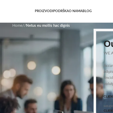
PROIZVODI
PODRŠKA
O NAMA
BLOG
Home
/
/
Netus eu mollis hac dignis
Ou
WE A
Accum
adipi
tinci
volut
CLIEN
MINDS
CLIEN