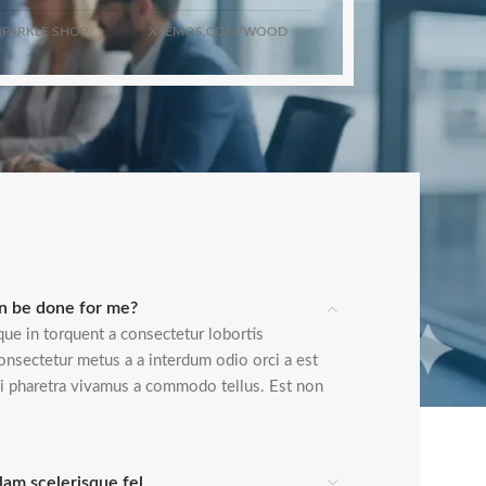
PARKLE SHOP
XTEMOS.COM/WOOD
n be done for me?
ue in torquent a consectetur lobortis
onsectetur metus a a interdum odio orci a est
isi pharetra vivamus a commodo tellus. Est non
lam scelerisque fel