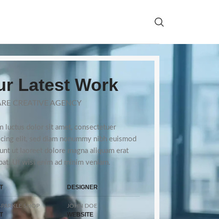
r Latest Work
RE CREATIVE AGENCY
 luctus dolor sit amet, consectetuer
scing elit, sed diam nonummy nibh euismod
dunt ut laoreet dolore magna aliquam erat
pat. Ut wisi enim ad minim veniam.
T
DESIGNER
PARKLE SHOP
JOHN DOE
T
WEBSITE