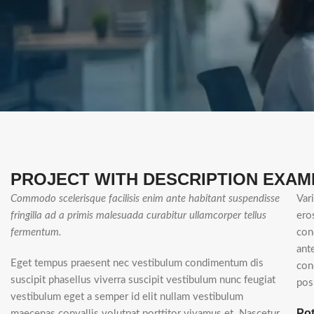
PROJECT WITH DESCRIPTION EXAM
Commodo scelerisque facilisis enim ante habitant suspendisse
Var
fringilla ad a primis malesuada curabitur ullamcorper tellus
ero
fermentum.
con
ant
Eget tempus praesent nec vestibulum condimentum dis
con
suscipit phasellus viverra suscipit vestibulum nunc feugiat
pos
vestibulum eget a semper id elit nullam vestibulum
Pot
maecenas convallis volutpat porttitor vivamus et. Nascetur