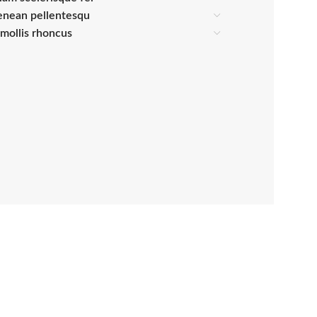
enean pellentesqu
s mollis rhoncus