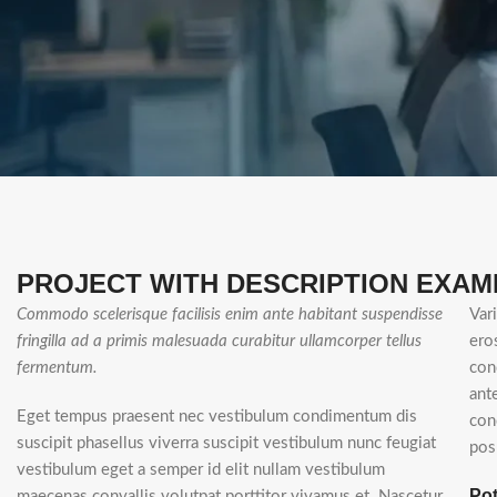
PROJECT WITH DESCRIPTION EXAM
Commodo scelerisque facilisis enim ante habitant suspendisse
Var
fringilla ad a primis malesuada curabitur ullamcorper tellus
ero
fermentum.
con
ant
Eget tempus praesent nec vestibulum condimentum dis
con
suscipit phasellus viverra suscipit vestibulum nunc feugiat
pos
vestibulum eget a semper id elit nullam vestibulum
Pot
maecenas convallis volutpat porttitor vivamus et. Nascetur