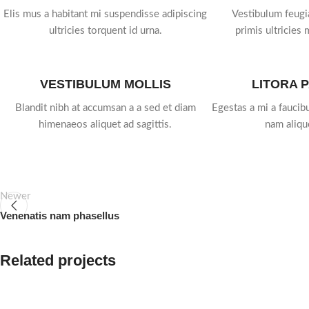
Elis mus a habitant mi suspendisse adipiscing
Vestibulum feugi
ultricies torquent id urna.
primis ultricies 
VESTIBULUM MOLLIS
LITORA 
Blandit nibh at accumsan a a sed et diam
Egestas a mi a fauci
himenaeos aliquet ad sagittis.
nam aliqu
Newer
Venenatis nam phasellus
Related projects