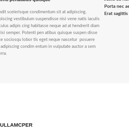
Porta nec a
ndit scelerisque condimentum sit at adipiscing.
Erat sagitti
piscing vestibulum suspendisse nisi vene natis iaculis
iculus adipis cing habitasse neque ad at hendrerit diam
ilisi semper. Potenti pen atibus quisque suspen disse
ce sociosqu lobor tis eget neque nascetur posuere
i adipiscing condim entum in vulputate auctor a sem
rra.
 ULLAMCPER