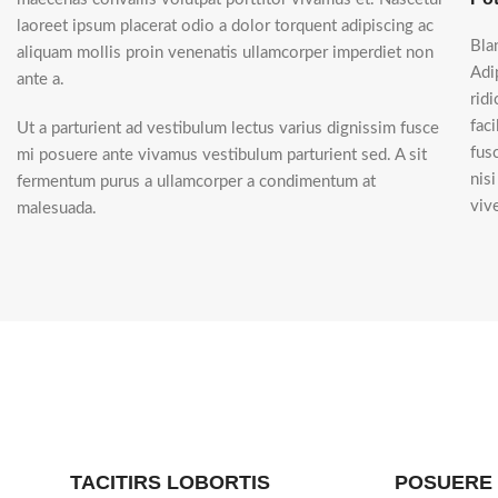
laoreet ipsum placerat odio a dolor torquent adipiscing ac
Bla
aliquam mollis proin venenatis ullamcorper imperdiet non
Adi
ante a.
rid
fac
Ut a parturient ad vestibulum lectus varius dignissim fusce
fus
mi posuere ante vivamus vestibulum parturient sed. A sit
nis
fermentum purus a ullamcorper a condimentum at
vive
malesuada.
TACITIRS LOBORTIS
POSUERE