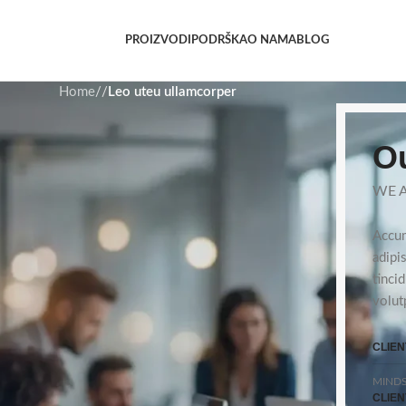
PROIZVODI
PODRŠKA
O NAMA
BLOG
Home
/
/
Leo uteu ullamcorper
Ou
WE A
Accum
adipi
tinci
volut
CLIEN
MINDS
CLIEN