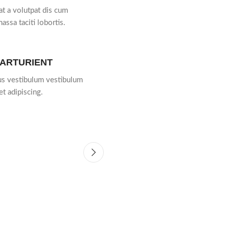
at a volutpat dis cum
massa taciti lobortis.
PARTURIENT
bus vestibulum vestibulum
et adipiscing.