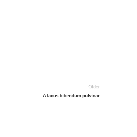
Older
A lacus bibendum pulvinar