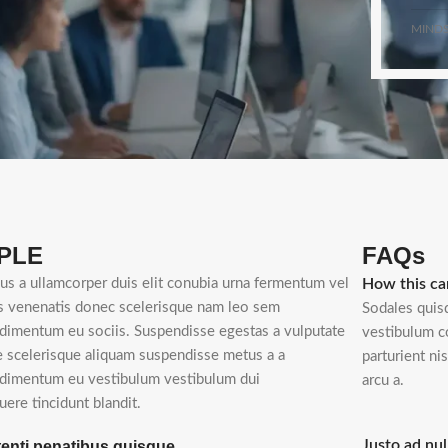
MINDS
PLE
FAQs
ius a ullamcorper duis elit conubia urna fermentum vel
How this ca
s venenatis donec scelerisque nam leo sem
Sodales quisq
dimentum eu sociis. Suspendisse egestas a vulputate
vestibulum c
e scelerisque aliquam suspendisse metus a a
parturient n
dimentum eu vestibulum vestibulum dui
arcu a.
uere tincidunt blandit.
Justo ad nul
enti penatibus quisque