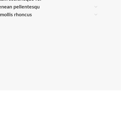
enean pellentesqu
s mollis rhoncus