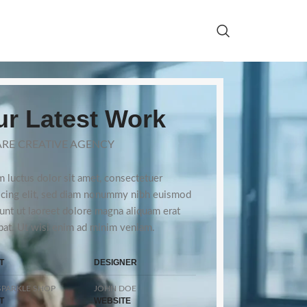
r Latest Work
RE CREATIVE AGENCY
 luctus dolor sit amet, consectetuer
scing elit, sed diam nonummy nibh euismod
dunt ut laoreet dolore magna aliquam erat
pat. Ut wisi enim ad minim veniam.
T
DESIGNER
PARKLE SHOP
JOHN DOE
T
WEBSITE