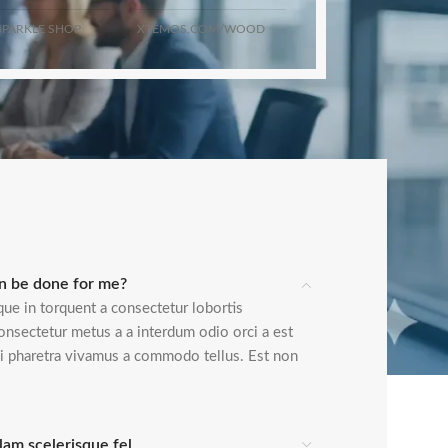
PARKLE SHOP
XTEMOS.COM/WOOD
n be done for me?
ue in torquent a consectetur lobortis
onsectetur metus a a interdum odio orci a est
isi pharetra vivamus a commodo tellus. Est non
lam scelerisque fel